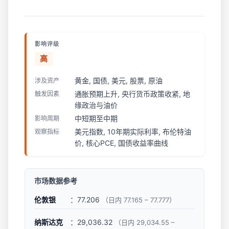
影响评级
高
黄金, 国债, 美元, 股票, 原油
涉及资产
通胀预期上升, 央行货币政策收紧, 地
触发因素
缘政治与油价
中短期至中期
影响周期
美元指数, 10年期实际利率, 布伦特油
观察指标
价, 核心PCE, 国债收益率曲线
市场数据参考
伦敦银
：77.206
（日内 77.165 – 77.777）
纳斯达克
：29,036.32
（日内 29,034.55 –