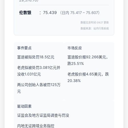
29,576.70）
伦敦银
：75.439
（日内 75.417 – 75.607）
数据北京时间 09:27 更新
数据来源：站内行情系统
事件要点
市场反应
富途被拟处罚18.5亿元
富途股价报92.266美元，
跌25.51%
老虎拟被处罚3.081亿元并
没收1.031亿元
老虎股价报4.65美元，跌
20.38%
两公司创始人各被罚125万
元
驱动因素
证监会及地方证监局调查与罚没
内地无证跨境业务指控