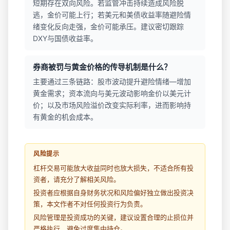
短期存在双向风险。若监管冲击持续造成风险脱
逃，金价可能上行；若美元和美债收益率随避险情
绪变化反向走强，金价可能承压。建议密切跟踪
DXY与国债收益率。
券商被罚与黄金价格的传导机制是什么？
主要通过三条链路：股市波动提升避险情绪—增加
黄金需求；资本流向与美元波动影响金价以美元计
价；以及市场风险溢价改变实际利率，进而影响持
有黄金的机会成本。
风险提示
杠杆交易可能放大收益同时也放大损失，不适合所有投
资者，请充分了解相关风险。
投资者应根据自身财务状况和风险偏好独立做出投资决
策，本文作者不对任何投资行为负责。
风险管理是投资成功的关键，建议设置合理的止损位并
严格执行，避免过度集中持仓。