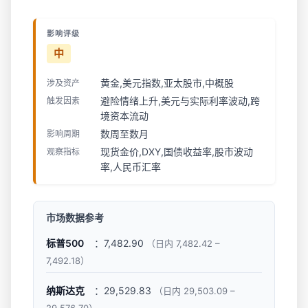
影响评级
中
黄金,美元指数,亚太股市,中概股
涉及资产
避险情绪上升,美元与实际利率波动,跨
触发因素
境资本流动
数周至数月
影响周期
现货金价,DXY,国债收益率,股市波动
观察指标
率,人民币汇率
市场数据参考
标普500
：7,482.90
（日内 7,482.42 –
7,492.18）
纳斯达克
：29,529.83
（日内 29,503.09 –