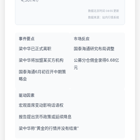
4,507.41）
数据北京时间 08:55 更新
数据来源：站内行情系统
事件要点
市场反应
梁中华已正式离职
国泰海通研究布局调整
梁中华将加盟某买方机构
公募分仓佣金录得6.68亿
元
国泰海通6月初召开中期策
略会
驱动因素
宏观首席变动影响话语权
报告提出货币政策或延续降息
梁中华称“黄金的行情并没有结束”