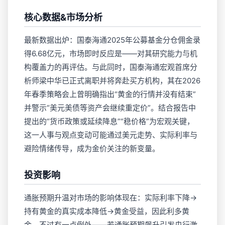
核心数据&市场分析
最新数据出炉：国泰海通2025年公募基金分仓佣金录
得6.68亿元，市场即时反应是——对其研究能力与机
构覆盖力的再评估。与此同时，国泰海通宏观首席分
析师梁中华已正式离职并将奔赴买方机构，其在2026
年春季策略会上曾明确指出“黄金的行情并没有结束”
并警示“美元美债等资产会继续重定价”。结合报告中
提出的“货币政策或延续降息”“稳价格”为宏观关键，
这一人事与观点变动可能通过美元走势、实际利率与
避险情绪传导，成为金价关注的新变量。
投资影响
通胀预期升温对市场的影响体现在：实际利率下降→
持有黄金的真实成本降低→黄金受益，因此利多黄
金。不过有一点例外——若通胀预期飙升引发央行激