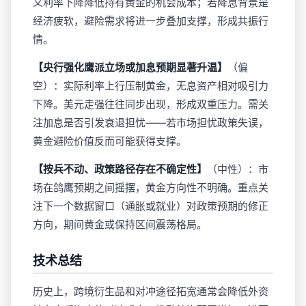
义利率下降降低持有黄金的机会成本；若降息背景是
经济疲软，避险需求将进一步叠加支撑，形成共振行
情。
【央行强化鹰派立场或加息预期显著升温】
（偏
空）：实际利率上行压制黄金，无息资产相对吸引力
下降。美元走强往往同步出现，形成双重压力。需关
注加息是否引发衰退担忧——若市场担忧政策失误，
黄金避险价值反而可能获得支撑。
【按兵不动、政策路径存在不确定性】
（中性）：市
场在鸽鹰预期之间摇摆，黄金方向性不明确。重点关
注下一个数据窗口（通胀或就业）对政策预期的修正
方向，期间黄金或保持区间震荡格局。
技术总结
历史上，跨境衍生品和对冲途径拓宽通常会降低外资