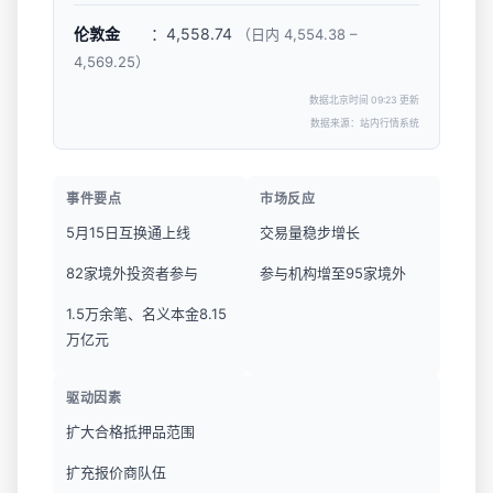
伦敦金
：4,558.74
（日内 4,554.38 –
4,569.25）
数据北京时间 09:23 更新
数据来源：站内行情系统
事件要点
市场反应
5月15日互换通上线
交易量稳步增长
82家境外投资者参与
参与机构增至95家境外
1.5万余笔、名义本金8.15
万亿元
驱动因素
扩大合格抵押品范围
扩充报价商队伍