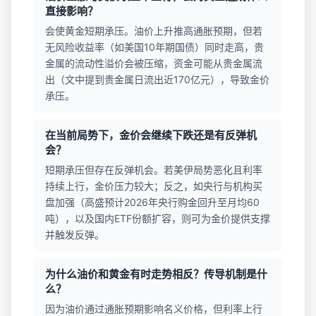
直接影响？
会使黄金短期承压。油价上升推高通胀预期，但若
无风险收益率（如美国10年期国债）同时走高，贵
金属的流动性溢价会被压缩，资金可能从贵金属流
出（文中提到贵金属日流出近170亿元），导致金价
承压。
在当前局势下，金价会继续下跌还是有反弹机
会？
短期承压但存在反弹机会。若美伊局势恶化且利率
持续上行，金价压力较大；反之，如央行与机构买
盘加强（高盛预计2026年央行购金回升至月均60
吨），以及国内ETF份额扩容，则可为金价提供支撑
并触发反弹。
为什么油价和黄金有时走势相反？传导机制是什
么？
因为油价通过通胀预期影响名义价格，但利率上行