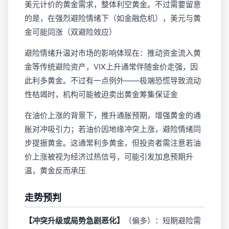
美元计价的黄金需求，整体利空黄金。不过需要留意
的是，在强烈避险情绪下（如金融危机），美元与黄
金可能同涨（双避险效应）
避险情绪升温对市场的影响体现在：推动资金流入黄
金等传统避险资产，VIX上升通常伴随金价走强，因
此利多黄金。不过有一点例外——极端恐慌导致流动
性枯竭时，机构可能被迫卖出黄金筹集保证金
在油价上涨的背景下，推升通胀预期，增强黄金的通
胀对冲吸引力；若油价因地缘冲突上涨，避险情绪同
步提振黄金。这通常利多黄金，但投资者需注意若油
价上涨被视为经济过热信号，可能引发加息预期升
温，黄金反而承压
走势预判
【冲突升级或局势急剧恶化】
（偏多）：短期避险需