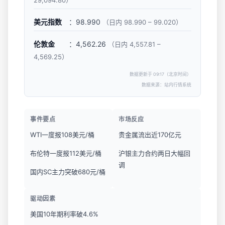
29,094.80）
美元指数
：98.990
（日内 98.990 – 99.020）
伦敦金
：4,562.26
（日内 4,557.81 –
4,569.25）
数据更新于 09:17（北京时间）
数据来源：站内行情系统
事件要点
市场反应
WTI一度报108美元/桶
贵金属流出近170亿元
布伦特一度报112美元/桶
沪银主力合约两日大幅回
调
国内SC主力突破680元/桶
驱动因素
美国10年期利率破4.6%