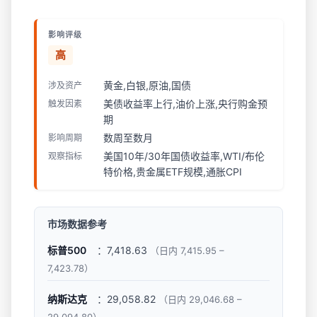
影响评级
高
黄金,白银,原油,国债
涉及资产
美债收益率上行,油价上涨,央行购金预
触发因素
期
数周至数月
影响周期
美国10年/30年国债收益率,WTI/布伦
观察指标
特价格,贵金属ETF规模,通胀CPI
市场数据参考
标普500
：7,418.63
（日内 7,415.95 –
7,423.78）
纳斯达克
：29,058.82
（日内 29,046.68 –