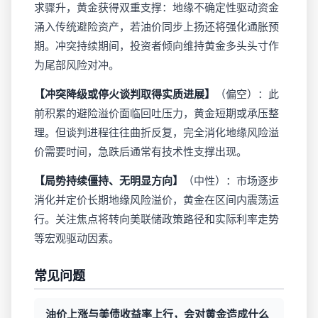
求骤升，黄金获得双重支撑：地缘不确定性驱动资金
涌入传统避险资产，若油价同步上扬还将强化通胀预
期。冲突持续期间，投资者倾向维持黄金多头头寸作
为尾部风险对冲。
【冲突降级或停火谈判取得实质进展】
（偏空）：此
前积累的避险溢价面临回吐压力，黄金短期或承压整
理。但谈判进程往往曲折反复，完全消化地缘风险溢
价需要时间，急跌后通常有技术性支撑出现。
【局势持续僵持、无明显方向】
（中性）：市场逐步
消化并定价长期地缘风险溢价，黄金在区间内震荡运
行。关注焦点将转向美联储政策路径和实际利率走势
等宏观驱动因素。
常见问题
油价上涨与美债收益率上行，会对黄金造成什么