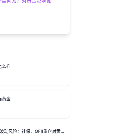
降至何为？对黄金影响如
怎么样
际黄金
指标透视：成交额2.23万亿下的波动风险：社保、QFII重仓对黄金影响