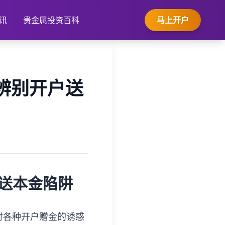
讯
贵金属投资百科
马上开户
辨别开户送
户送本金陷阱
对各种开户赠金的诱惑