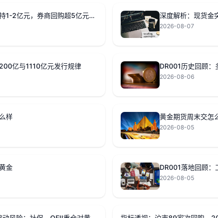
数据解读：东吴拟增持1-2亿元，券商回购超5亿元意味着？
深度解析：现货金突
2026-08-07
00亿与1110亿元发行规律
DR001历史回顾
2026-08-06
么样
黄金期货周末交怎
2026-08-05
黄金
DR001落地回顾：
2026-08-05
指标透视：成交额2.23万亿下的波动风险：社保、QFII重仓对黄金影响
指标透视：沪市89家次回购、2